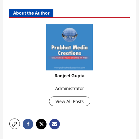
About the Author
Ranjeet Gupta
Administrator
View All Posts
P