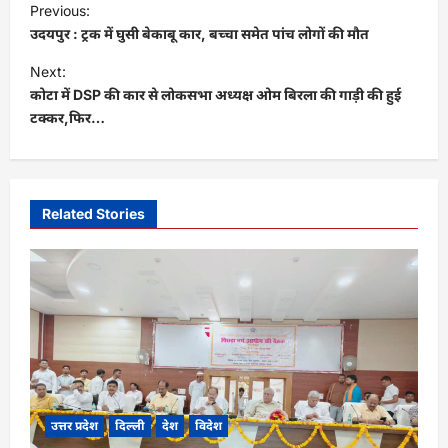
Previous:
o
उदयपुर : ट्रक में घुसी बेकाबू कार, बच्चा समेत पांच लोगों की मौत
s
Next:
t
कोटा में DSP की कार से लोकसभा अध्यक्ष ओम बिरला की गाड़ी की हुई
टक्कर,फिर…
n
a
v
i
Related Stories
g
a
t
i
o
n
उत्तर प्रदेश
दिल्ली
देश
विदेश