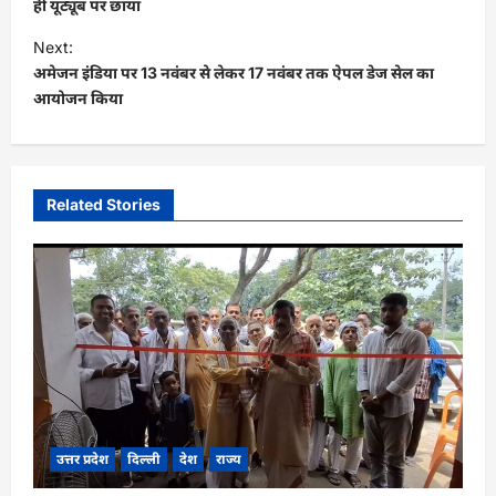
s
ही यूट्यूब पर छाया
t
Next:
अमेजन इंडिया पर 13 नवंबर से लेकर 17 नवंबर तक ऐपल डेज सेल का
n
आयोजन किया
a
v
i
Related Stories
g
a
t
i
o
n
उत्तर प्रदेश
दिल्ली
देश
राज्य