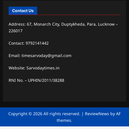
Contact Us
Address: 67, Monarch City, Duptykheda, Para, Lucknow –
226017
Contact: 9792141442
Email: timesarvoday@gmail.com
Website: Sarvodaytimes.in
RNI No. – UPHIN/2011/38288
Copyright © 2026 All rights reserved.
|
ReviewNews
by AF
themes.