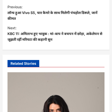
P
Previous:
o
लॉन्च हुआ Vivo S5, चार कैमरे के साथ मिलेगी पंचहोल डिस्प्ले, जानें
s
कीमत
t
Next:
KBC 11: अमिताभ हुए भावुक : मां-बाप ने बचपन में छोड़ा, अकेलेपन से
n
जूझती रहीं मरियटा की कहानी सुन
a
v
i
Related Stories
g
a
t
i
o
n