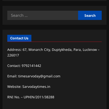
Search
for:
Contact Us
Address: 67, Monarch City, Duptykheda, Para, Lucknow –
226017
Contact: 9792141442
Email: timesarvoday@gmail.com
Website: Sarvodaytimes.in
RNI No. – UPHIN/2011/38288