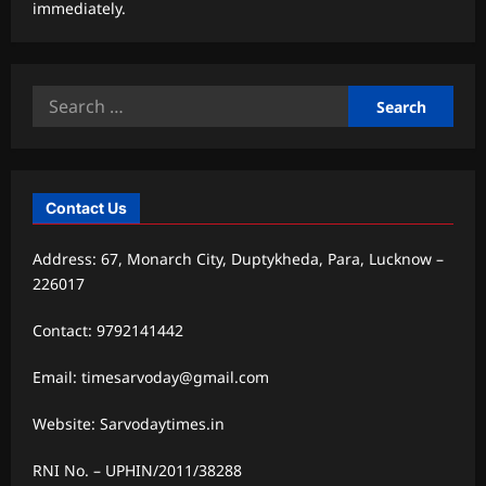
immediately.
Search
for:
Contact Us
Address: 67, Monarch City, Duptykheda, Para, Lucknow –
226017
Contact: 9792141442
Email: timesarvoday@gmail.com
Website: Sarvodaytimes.in
RNI No. – UPHIN/2011/38288