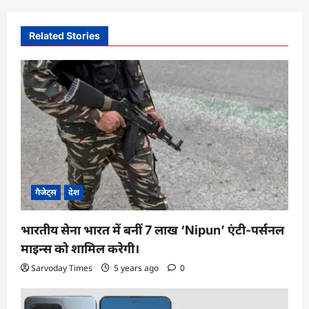
v
i
Related Stories
g
a
t
i
o
n
गैजेट्स
देश
भारतीय सेना भारत में बनीं 7 लाख ‘Nipun’ एंटी-पर्सनल
माइन्स को शामिल करेगी।
Sarvoday Times
5 years ago
0