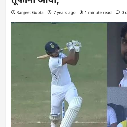
Ranjeet Gupta
7 years ago
1 minute read
0 