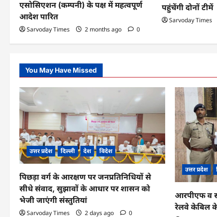
o
एसोसिएशन (कम्पनी) के पक्ष में महत्वपूर्ण
पहुंचेंगी दोनों टीमें
n
आदेश पारित
Sarvoday Times
Sarvoday Times
2 months ago
0
You May Have Missed
उत्तर प्रदेश
दिल्ली
देश
विदेश
उत्तर प्रदेश
पिछड़ा वर्ग के आरक्षण पर जनप्रतिनिधियों से
सीधे संवाद, सुझावों के आधार पर शासन को
आरपीएफ व सीआ
भेजी जाएंगी संस्तुतियां
रेलवे केबिल 
Sarvoday Times
2 days ago
0