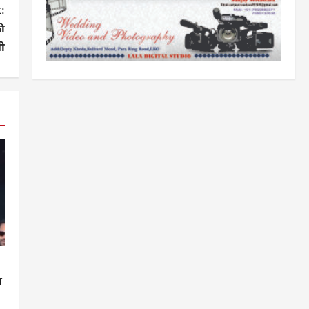
:
ी
ी
त