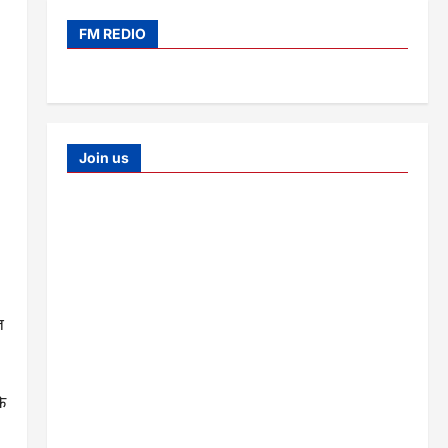
FM REDIO
Join us
ज
ि