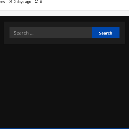
mes
2 days ago
0
Search
for: