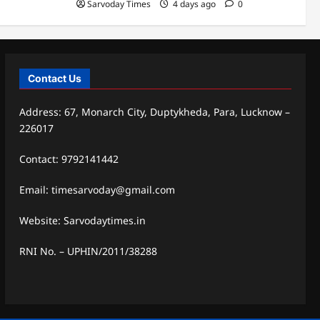
Sarvoday Times
4 days ago
0
Contact Us
Address: 67, Monarch City, Duptykheda, Para, Lucknow –
226017
Contact: 9792141442
Email: timesarvoday@gmail.com
Website: Sarvodaytimes.in
RNI No. – UPHIN/2011/38288