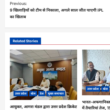
P
Previous:
9 खिलाड़ियों को टीम से निकाला, अगले साल जीत पाएगी IPL
o
का खिताब
s
t
n
Related Stories
a
v
i
g
a
उत्तर प्रदेश
खेल
t
उत्तर प्रदेश
खेल
देश
मुख्य समाचार
i
भारत-अफगानिस्ता
आयुक्त, आगरा मंडल द्वारा उत्तर प्रदेश क्रिकेट
में तैयारियां ते