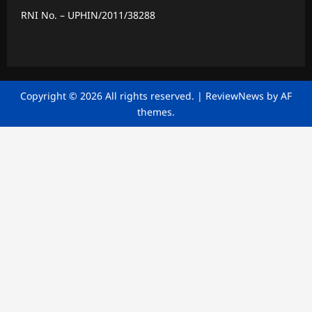
RNI No. – UPHIN/2011/38288
Copyright © 2026 All rights reserved.
|
ReviewNews
by AF
themes.