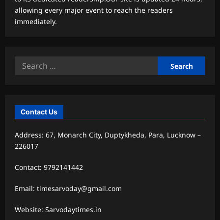
allowing every major event to reach the readers
immediately.
Search
for:
Contact Us
Address: 67, Monarch City, Duptykheda, Para, Lucknow –
226017
Contact: 9792141442
Email: timesarvoday@gmail.com
Website: Sarvodaytimes.in