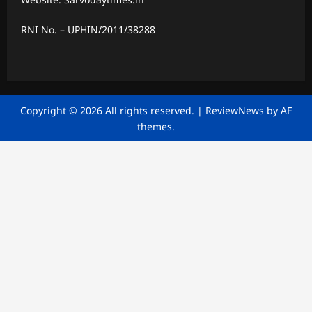
RNI No. – UPHIN/2011/38288
Copyright © 2026 All rights reserved.
|
ReviewNews
by AF
themes.