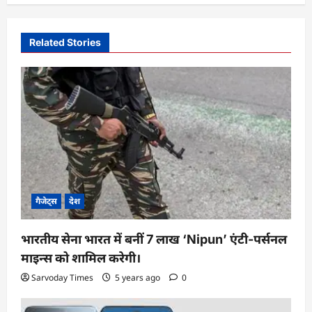
a
v
Related Stories
i
g
a
t
i
o
n
गैजेट्स
देश
भारतीय सेना भारत में बनीं 7 लाख ‘Nipun’ एंटी-पर्सनल
माइन्स को शामिल करेगी।
Sarvoday Times
5 years ago
0