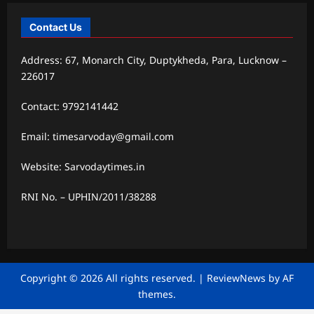
Contact Us
Address: 67, Monarch City, Duptykheda, Para, Lucknow –
226017
Contact: 9792141442
Email: timesarvoday@gmail.com
Website: Sarvodaytimes.in
RNI No. – UPHIN/2011/38288
Copyright © 2026 All rights reserved.
|
ReviewNews
by AF
themes.