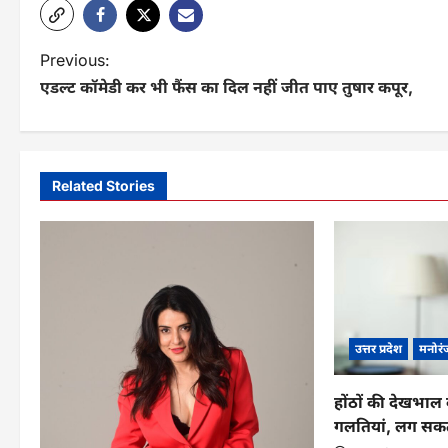
P
Previous:
एडल्ट कॉमेडी कर भी फैंस का दिल नहीं जीत पाए तुषार कपूर,
o
s
t
Related Stories
n
a
v
i
g
उत्तर प्रदेश
मनोरं
a
होंठों की देखभाल 
t
गलतियां, लग सकत