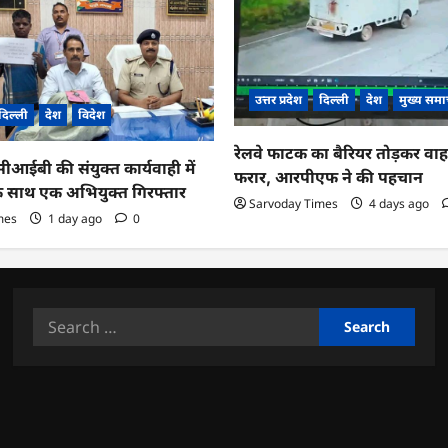
उत्तर प्रदेश
दिल्ली
देश
मुख्य समा
दिल्ली
देश
विदेश
रेलवे फाटक का बैरियर तोड़कर व
ईबी की संयुक्त कार्यवाही में
फरार, आरपीएफ ने की पहचान
के साथ एक अभियुक्त गिरफ्तार
Sarvoday Times
4 days ago
mes
1 day ago
0
Search
for: