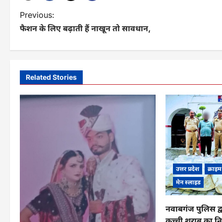
P
Previous:
फैशन के लिए बढ़ाती हैं नाखून तो सावधान,
o
s
t
Related Stories
n
a
v
i
g
उत्तर प्रदेश
क्राइम
a
मेन स्लाइड
t
नवाबगंज पुलिस द्वा
i
कच्ची शराब का नि