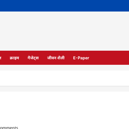
ल
क्राइम
गैजेट्स
जीवन शैली
E-Paper
,
comments