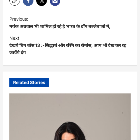
P
Previous:
o
मयंक अग्रवाल भी शामिल हो रहे है भारत के टॉप बल्लेबाजो में,
s
Next:
t
देखये बिग बॉस 13 :-सिद्धार्थ और रश्मि का रोमांस, आप भी देख कर रह
जायेंगे दंग
n
a
v
i
Related Stories
g
a
t
i
o