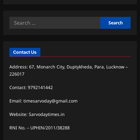
Search
for:
Contact Us
Address: 67, Monarch City, Duptykheda, Para, Lucknow –
226017
Contact: 9792141442
Email: timesarvoday@gmail.com
Website: Sarvodaytimes.in
RNI No. – UPHIN/2011/38288