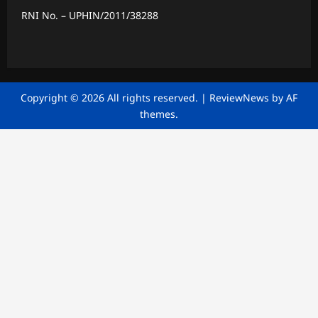
RNI No. – UPHIN/2011/38288
Copyright © 2026 All rights reserved.
|
ReviewNews
by AF
themes.