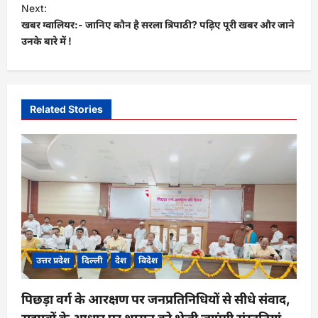
s
Next:
t
खबर ग्वालियर:- जानिए कौन है सरला त्रिपाठी? पढ़िए पूरी खबर और जाने
उनके बारे में !
n
a
v
i
Related Stories
g
a
t
i
o
n
उत्तर प्रदेश
दिल्ली
देश
विदेश
पिछड़ा वर्ग के आरक्षण पर जनप्रतिनिधियों से सीधे संवाद,