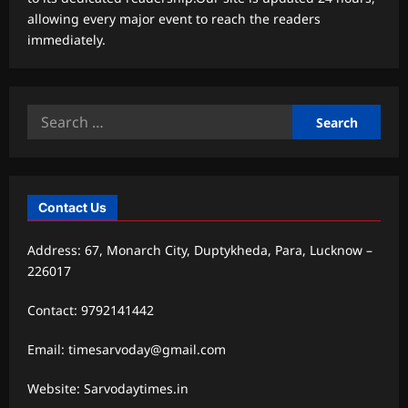
allowing every major event to reach the readers
immediately.
Search
for:
Contact Us
Address: 67, Monarch City, Duptykheda, Para, Lucknow –
226017
Contact: 9792141442
Email: timesarvoday@gmail.com
Website: Sarvodaytimes.in