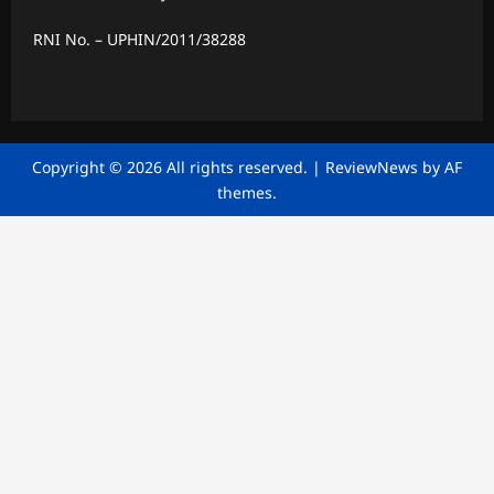
RNI No. – UPHIN/2011/38288
Copyright © 2026 All rights reserved.
|
ReviewNews
by AF
themes.