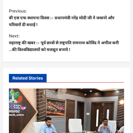
P
Previous:
o
बी एस एफ स्थापना दिवस :- प्रधानमंत्री नरेंद्र मोदी जी ने जवानो और
s
परिवारों दी बधाई !
t
Next:
महाराष्ट्र की खबर :- पूर्व छात्रों से राष्ट्रपति रामनाथ कोविंद ने अपील करी
n
..की विश्वविद्यालयों को मजबूत बनाये !
a
v
i
Related Stories
g
a
t
i
o
n