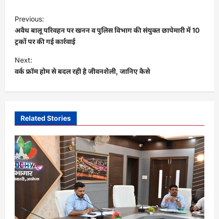
P
Previous:
o
अवैध बालू परिवहन पर खनन व पुलिस विभाग की संयुक्त छापेमारी में 10
s
ट्रकों पर की गई कार्रवाई
t
Next:
वर्क फ्रॉम होम से बदल रही है जीवनशैली, जानिए कैसे
n
a
v
i
Related Stories
g
a
t
i
o
n