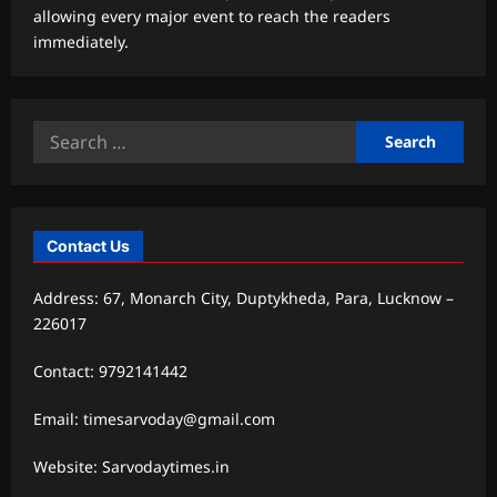
allowing every major event to reach the readers
immediately.
Search
for:
Contact Us
Address: 67, Monarch City, Duptykheda, Para, Lucknow –
226017
Contact: 9792141442
Email: timesarvoday@gmail.com
Website: Sarvodaytimes.in