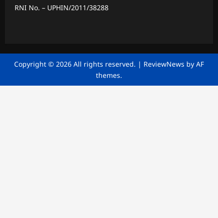
RNI No. – UPHIN/2011/38288
Copyright © 2026 All rights reserved.
|
ReviewNews
by AF
themes.