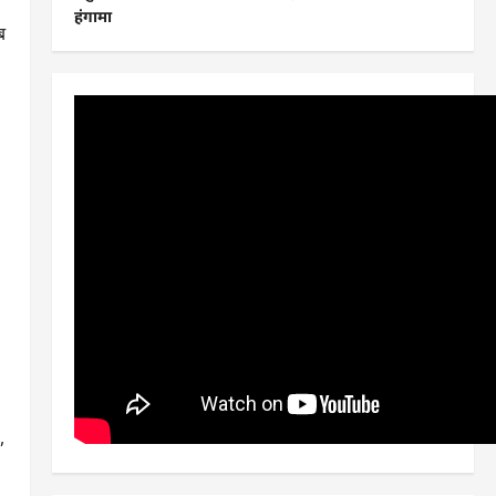
हंगामा
ब
,