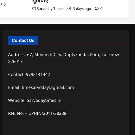
सुविधाएं
0
Sarvoday Times
3 days ago
0
Contact Us
Address: 67, Monarch City, Duptykheda, Para, Lucknow –
226017
Contact: 9792141442
Email: timesarvoday@gmail.com
Website: Sarvodaytimes.in
RNI No. – UPHIN/2011/38288