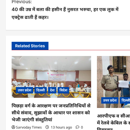
P
Previous:
40 की उम्र में बला की हसीन हैं नुसरत भरुचा, हर एक लुक में
o
एक्ट्रेस ढाती हैं कहर।
s
t
n
Related Stories
a
v
i
g
उत्तर प्रदेश
दिल्ली
देश
विदेश
a
उत्तर प्रदेश
दिल्ल
पिछड़ा वर्ग के आरक्षण पर जनप्रतिनिधियों से
t
सीधे संवाद, सुझावों के आधार पर शासन को
आरपीएफ व सीआईबी
i
भेजी जाएंगी संस्तुतियां
में रेलवे केबिल 
o
Sarvoday Times
13 hours ago
0
गिरफ्तार