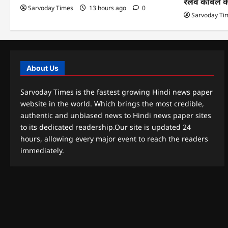
रेलवे केबिल 
Sarvoday Times
13 hours ago
0
Sarvoday Ti
About Us
Sarvoday Times is the fastest growing Hindi news paper
website in the world. Which brings the most credible,
authentic and unbiased news to Hindi news paper sites
to its dedicated readership.Our site is updated 24
hours, allowing every major event to reach the readers
immediately.