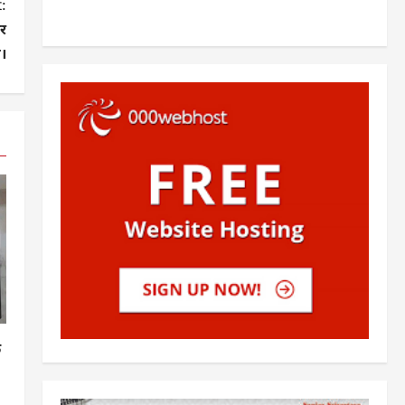
:
कर
।
क