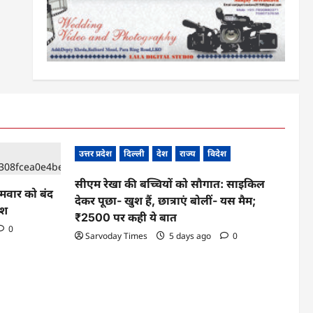
उत्तर प्रदेश
दिल्ली
देश
राज्य
विदेश
सीएम रेखा की बच्चियों को सौगात: साइकिल
ोमवार को बंद
देकर पूछा- खुश हैं, छात्राएं बोलीं- यस मैम;
ेश
₹2500 पर कही ये बात
0
Sarvoday Times
5 days ago
0