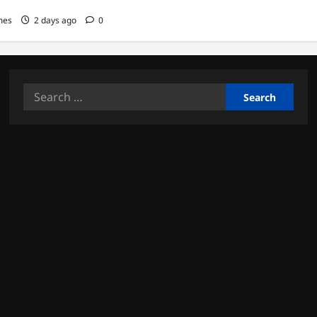
mes
2 days ago
0
Search
for: