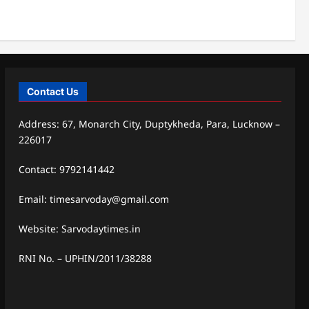
Contact Us
Address: 67, Monarch City, Duptykheda, Para, Lucknow –
226017
Contact: 9792141442
Email: timesarvoday@gmail.com
Website: Sarvodaytimes.in
RNI No. – UPHIN/2011/38288