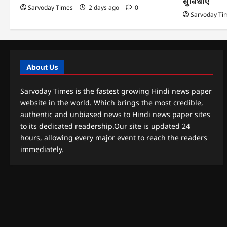
सुविधाएं
Sarvoday Times
2 days ago
0
Sarvoday Ti
About Us
Sarvoday Times is the fastest growing Hindi news paper
website in the world. Which brings the most credible,
authentic and unbiased news to Hindi news paper sites
to its dedicated readership.Our site is updated 24
hours, allowing every major event to reach the readers
immediately.