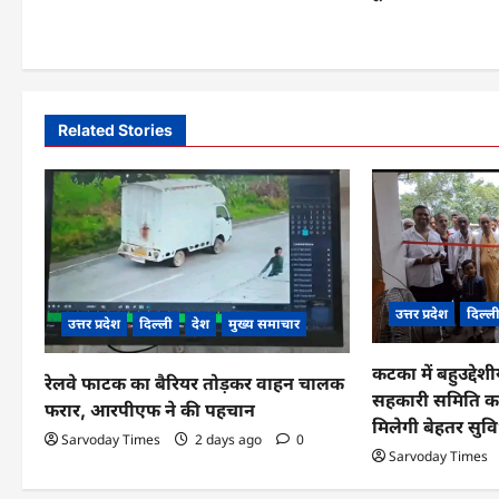
o
s
t
n
Related Stories
a
v
i
g
उत्तर प्रदेश
दिल्ल
a
उत्तर प्रदेश
दिल्ली
देश
मुख्य समाचार
t
कटका में बहुउद्देश
रेलवे फाटक का बैरियर तोड़कर वाहन चालक
i
सहकारी समिति का
फरार, आरपीएफ ने की पहचान
मिलेगी बेहतर सुवि
o
Sarvoday Times
2 days ago
0
Sarvoday Times
n