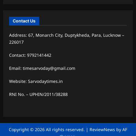
Contact Us
Address: 67, Monarch City, Duptykheda, Para, Lucknow –
226017
Contact: 9792141442
Email: timesarvoday@gmail.com
Website: Sarvodaytimes.in
RNI No. – UPHIN/2011/38288
Copyright © 2026 All rights reserved.
|
ReviewNews
by AF