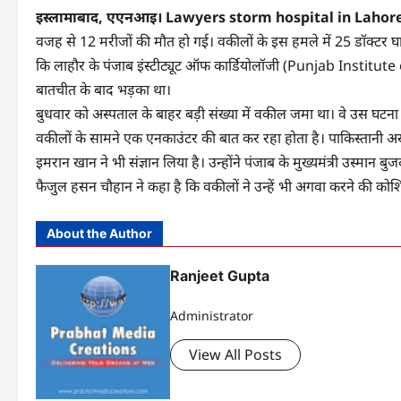
इस्‍लामाबाद, एएनआइ। Lawyers storm hospital in Lahor
वजह से 12 मरीजों की मौत हो गई। वकीलों के इस हमले में 25 डॉक्‍टर घ
कि लाहौर के पंजाब इंस्‍टीट्यूट ऑफ कार्डियोलॉजी (Punjab Institute 
बातचीत के बाद भड़का था।
बुधवार को अस्‍पताल के बाहर बड़ी संख्‍या में वकील जमा था। वे उस घटन
वकीलों के सामने एक एनकाउंटर की बात कर रहा होता है। पाकिस्‍तानी अखबार
इमरान खान ने भी संज्ञा‍न लिया है। उन्‍होंने पंजाब के मुख्‍यमंत्री उस्‍मान ब
फैजुल हसन चौहान ने कहा है कि वकीलों ने उन्‍हें भी अगवा करने की क
About the Author
Ranjeet Gupta
Administrator
View All Posts