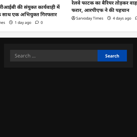
रेलवे फाटक का बैरियर तोड़कर व
ईबी की संयुक्त कार्यवाही में
फरार, आरपीएफ ने की पहचान
के साथ एक अभियुक्त गिरफ्तार
Sarvoday Times
4 days ago
mes
1 day ago
0
Search
for: