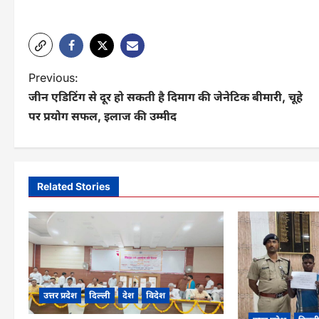
P
Previous:
जीन एडिटिंग से दूर हो सकती है दिमाग की जेनेटिक बीमारी, चूहे
o
पर प्रयोग सफल, इलाज की उम्‍मीद
s
t
n
Related Stories
a
v
i
g
उत्तर प्रदेश
दिल्ली
देश
विदेश
a