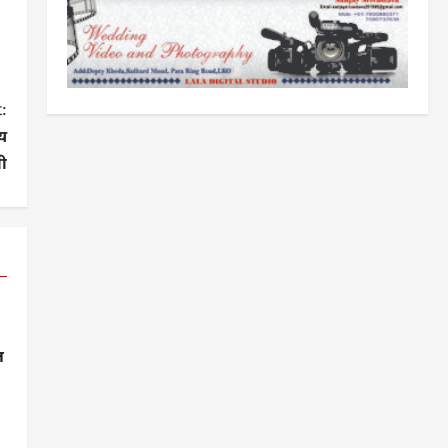
:
ीय
री
ल