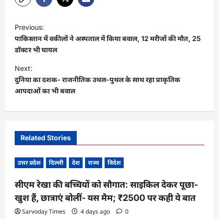
P
Previous:
o
पाकिस्‍तान में वकीलों ने अस्‍पताल में किया बवाल, 12 मरीजों की मौत, 25
s
डॉक्‍टर भी घायल
t
Next:
दुनिया का दशक- राजनीतिक उथल-पुथल के साथ रहा प्राकृतिक
n
आपदाओं का भी बवाल
a
v
i
Related Stories
g
a
उत्तर प्रदेश
दिल्ली
देश
राज्य
विदेश
t
सीएम रेखा की बच्चियों को सौगात: साइकिल देकर पूछा-
i
खुश हैं, छात्राएं बोलीं- यस मैम; ₹2500 पर कही ये बात
o
Sarvoday Times
4 days ago
0
n