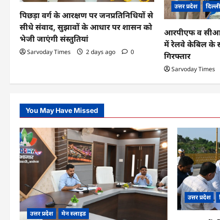
उत्तर प्रदेश
दिल्ल
पिछड़ा वर्ग के आरक्षण पर जनप्रतिनिधियों से
t
सीधे संवाद, सुझावों के आधार पर शासन को
आरपीएफ व सीआईबी
i
भेजी जाएंगी संस्तुतियां
में रेलवे केबिल 
o
Sarvoday Times
2 days ago
0
गिरफ्तार
n
Sarvoday Times
You May Have Missed
उत्तर प्रदेश
उत्तर प्रदेश
मेन स्लाइड