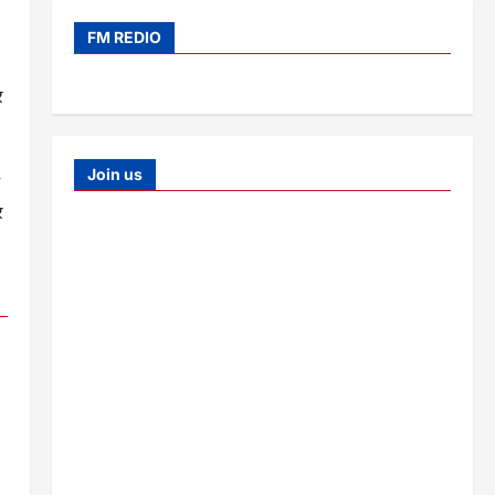
FM REDIO
र
Join us
र