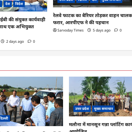
ी
देश
विदेश
रेलवे फाटक का बैरियर तोड़कर वाहन चाल
 की संयुक्त कार्यवाही
फरार, आरपीएफ ने की पहचान
के साथ एक अभियुक्त
Sarvoday Times
5 days ago
0
2 days ago
0
उत्तर प्रदेश
मुख्य समाचार
दिल्ली
मलौना में मानसून गन्ना प्लांटिंग कार्
आयोजित