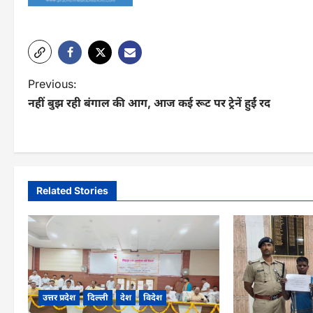
P
Previous:
नहीं बुझ रही बंगाल की आग, आज कई रूट पर ट्रेनें हुईं रद
o
s
t
n
Related Stories
a
v
i
g
उत्तर प्रदेश
दिल्ली
देश
विदेश
a