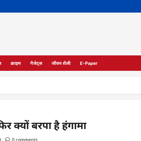
ल
क्राइम
गैजेट्स
जीवन शैली
E-Paper
‍िर क्‍यों बरपा है हंगामा
o)
0 comments