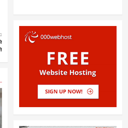
:
ी
ी