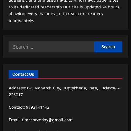
authentic and unbiased news to Hindi news paper sites
to its dedicated readership.Our site is updated 24 hours,
allowing every major event to reach the readers
immediately.
Search
for:
Contact Us
Address: 67, Monarch City, Duptykheda, Para, Lucknow –
226017
Contact: 9792141442
Email: timesarvoday@gmail.com