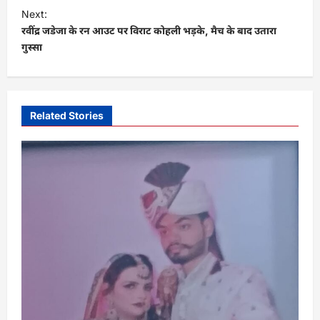
s
Next:
t
रवींद्र जडेजा के रन आउट पर विराट कोहली भड़के, मैच के बाद उतारा
गुस्सा
n
a
v
i
Related Stories
g
a
t
i
o
n