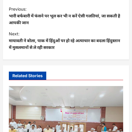
P
Previous:
o
भारी बर्फबारी में फंसने पर भूल कर भी न करें ऐसी गलतियां, जा सकती है
s
आपकी जान
t
Next:
मायावती ने बोला, पाक में हिंदुओं पर हो रहे अत्याचार का बदला हिंदुस्‍तान
n
में मुसलमानों से ले रही सरकार
a
v
i
Related Stories
g
a
t
i
o
n