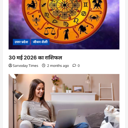
o
n
उत्तर प्रदेश
जीवन शैली
30 मई 2026 का राशिफल
Sarvoday Times
2 months ago
0