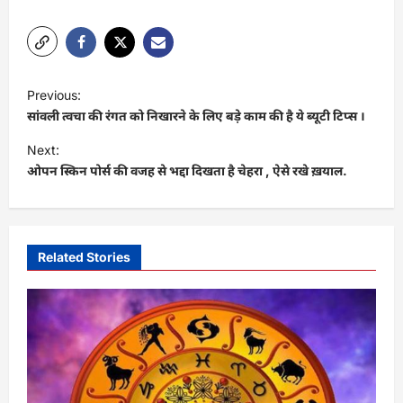
P
Previous:
o
सांवली त्वचा की रंगत को निखारने के लिए बड़े काम की है ये ब्यूटी टिप्स ।
s
Next:
t
ओपन स्किन पोर्स की वजह से भद्दा दिखता है चेहरा , ऐसे रखे ख़याल.
n
a
v
Related Stories
i
g
a
t
i