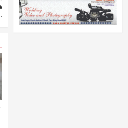
के
.
क