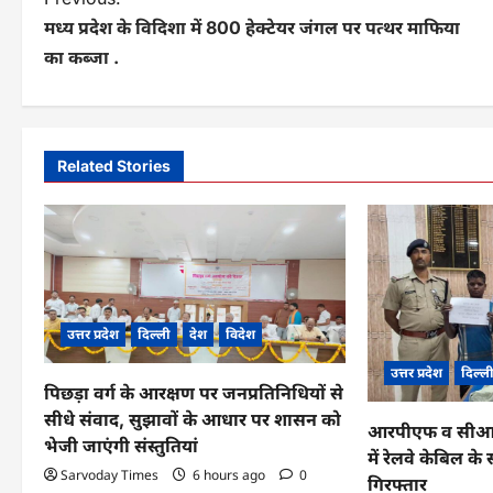
P
मध्य प्रदेश के विदिशा में 800 हेक्टेयर जंगल पर पत्थर माफिया
o
का कब्जा .
s
t
n
Related Stories
a
v
i
g
उत्तर प्रदेश
दिल्ली
देश
विदेश
a
उत्तर प्रदेश
दिल्ल
पिछड़ा वर्ग के आरक्षण पर जनप्रतिनिधियों से
t
सीधे संवाद, सुझावों के आधार पर शासन को
आरपीएफ व सीआईबी
i
भेजी जाएंगी संस्तुतियां
में रेलवे केबिल 
o
Sarvoday Times
6 hours ago
0
गिरफ्तार