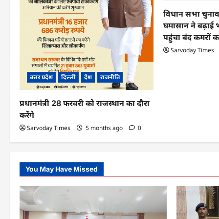
t
विधान सभा चुनाव
i
घमासान ने बढ़ाई 
पहुंचा बंद कमरों 
o
Sarvoday Times
n
उत्तर प्रदेश
दिल्ली
देश
राजनीति
प्रधानमंत्री 28 फरवरी को राजस्थान का दौरा
करेंगे
Sarvoday Times
5 months ago
0
You May Have Missed