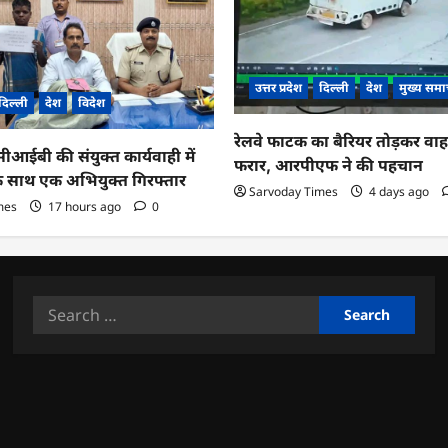
उत्तर प्रदेश
दिल्ली
देश
मुख्य समा
दिल्ली
देश
विदेश
रेलवे फाटक का बैरियर तोड़कर व
ईबी की संयुक्त कार्यवाही में
फरार, आरपीएफ ने की पहचान
के साथ एक अभियुक्त गिरफ्तार
Sarvoday Times
4 days ago
mes
17 hours ago
0
Search
for: