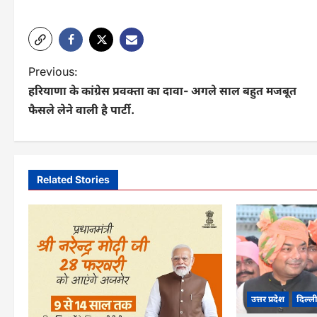
P
Previous:
हरियाणा के कांग्रेस प्रवक्ता का दावा- अगले साल बहुत मजबूत
o
फैसले लेने वाली है पार्टी.
s
t
n
Related Stories
a
v
i
g
a
उत्तर प्रदेश
दिल्ल