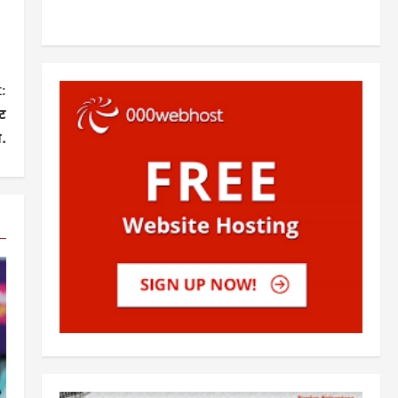
:
ट
.