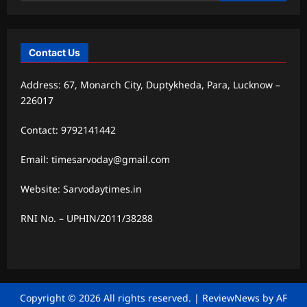
Contact Us
Address: 67, Monarch City, Duptykheda, Para, Lucknow –
226017
Contact: 9792141442
Email: timesarvoday@gmail.com
Website: Sarvodaytimes.in
RNI No. – UPHIN/2011/38288
Copyright © 2026 All rights reserved.
|
ReviewNews
by AF