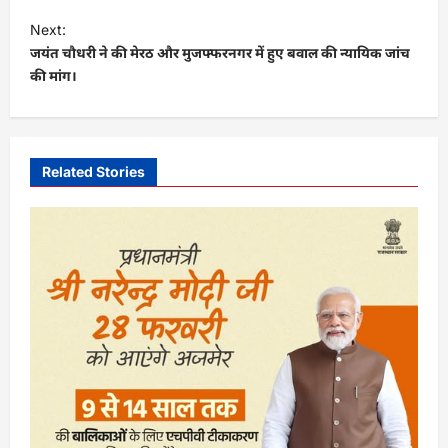
t
Next:
जयंत चौधरी ने की मेरठ और मुजफ्फरनगर में हुए बवाल की न्यायिक जांच
n
की मांग।
a
v
i
Related Stories
g
a
t
i
o
n