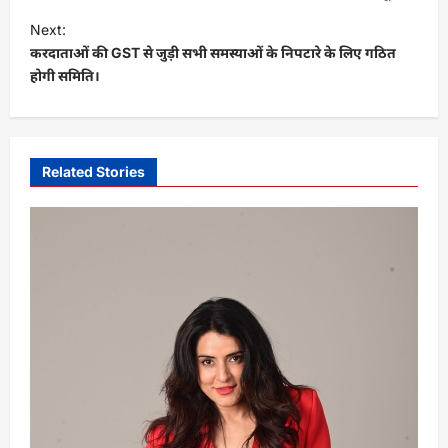
s
Next:
t
करदाताओं की GST से जुड़ी सभी समस्याओं के निपटारे के लिए गठित
होगी समिति।
n
a
v
i
Related Stories
g
a
t
i
o
n