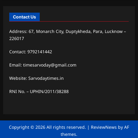
Contact Us
Address: 67, Monarch City, Duptykheda, Para, Lucknow –
226017
Contact: 9792141442
Email: timesarvoday@gmail.com
Website: Sarvodaytimes.in
RNI No. – UPHIN/2011/38288
Copyright © 2026 All rights reserved.
|
ReviewNews
by AF
themes.