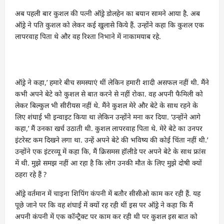
अब पहली बार कुशल की पत्‍नी ऑड्रे डोलहेन का बयान सामने आया है. अब
ऑड्रे ने पति कुशल को लेकर कई खुलासे किये हैं. उन्‍होंने कहा कि कुशल एक
लापरवाह पिता थे और वह रिश्‍ता निभाने में नाकामयाब रहे.
ऑड्रे ने कहा,’ हमारे बीच समस्‍याएं थीं लेकिन हमारी शादी असफल नहीं थी. मैंने
कभी अपने बेटे को कुशल से बात करने से नहीं रोका. वह अपनी फैमिली को
लेकर बिल्‍कुल भी सीरीयस नहीं थे. मैंने कुशल मेरे और बेटे के साथ रहने के
लिए शंघाई भी इन्‍वाइट किया था लेकिन उन्‍होंने मना कर दिया. ‘उन्‍होंने आगे
कहा,’ मैं उनका खर्च उठाती थी. कुशल लापरवाह पिता थे. मेरे बेटे का उनपर
इंटरेस्‍ट कम दिखने लगा था. उन्‍हें अपने बेटे की भविष्‍य की कोई चिंता नहीं थी.’
उन्‍होंने एक इंटरव्‍यू में कहा कि, मैं क्रिसमस हॉलीडे पर अपने बेटे के साथ फ्रांस
में थी. मुझे समझ नहीं आ रहा है कि लोग उनकी मौत के लिए मुझे दोषी क्‍यों
ठहरा रहे हैं ?
ऑड्रे वर्तमान में चाइना शिपिंग कंपनी में बतौर सीसीओ काम कर रही हैं. यह
पूछे जाने पर कि वह शंघाई में क्यों रह रही थीं इस पर ऑड्रे ने कहा कि मैं
अपनी कंपनी में एक कॉन्ट्रैक्ट पर काम कर रही थी पर कुशल इस बात को