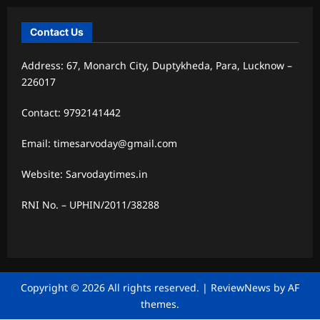
Contact Us
Address: 67, Monarch City, Duptykheda, Para, Lucknow –
226017
Contact: 9792141442
Email: timesarvoday@gmail.com
Website: Sarvodaytimes.in
RNI No. – UPHIN/2011/38288
Copyright © 2026 All rights reserved.
|
ReviewNews
by AF
themes.