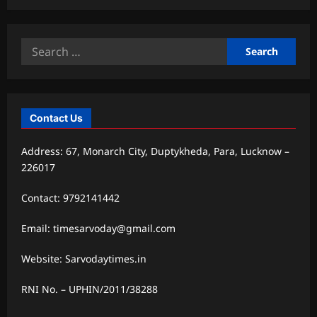
Search
for:
Contact Us
Address: 67, Monarch City, Duptykheda, Para, Lucknow –
226017
Contact: 9792141442
Email: timesarvoday@gmail.com
Website: Sarvodaytimes.in
RNI No. – UPHIN/2011/38288