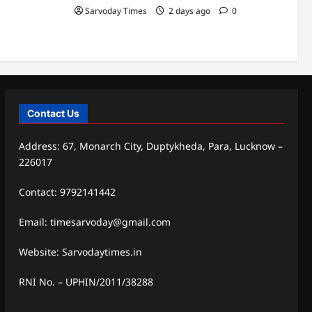
Sarvoday Times
2 days ago
0
Contact Us
Address: 67, Monarch City, Duptykheda, Para, Lucknow –
226017
Contact: 9792141442
Email: timesarvoday@gmail.com
Website: Sarvodaytimes.in
RNI No. – UPHIN/2011/38288