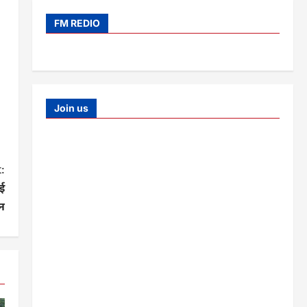
FM REDIO
Join us
:
नई
न