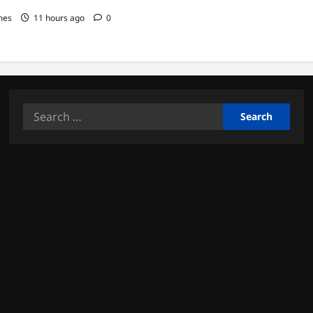
mes
11 hours ago
0
Search
for: