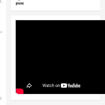
.
हंगामा
:
.