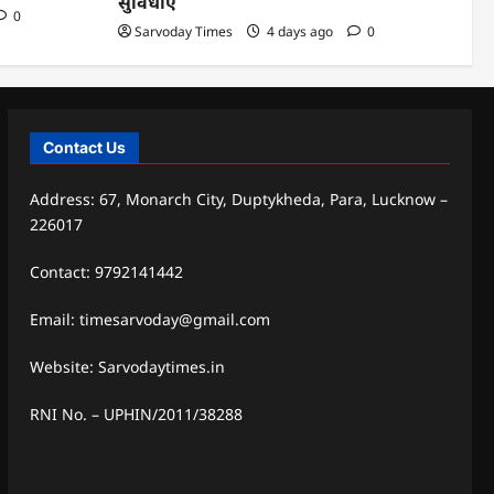
सुविधाएं
0
Sarvoday Times
4 days ago
0
Contact Us
Address: 67, Monarch City, Duptykheda, Para, Lucknow –
226017
Contact: 9792141442
Email: timesarvoday@gmail.com
Website: Sarvodaytimes.in
RNI No. – UPHIN/2011/38288