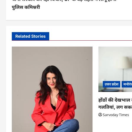
o
पुलिस कमिश्नरी
s
t
n
Related Stories
a
v
i
g
उत्तर प्रदेश
मनोरं
a
t
होंठों की देखभाल 
गलतियां, लग सकत
i
Sarvoday Times
o
n