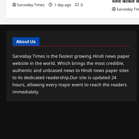
रेलवे केबिल 
Sarvoday Times
1 day ago
0
Sarvoday Ti
About Us
Sarvoday Times is the fastest growing Hindi news paper
website in the world. Which brings the most credible,
authentic and unbiased news to Hindi news paper sites
to its dedicated readership.Our site is updated 24
hours, allowing every major event to reach the readers
immediately.