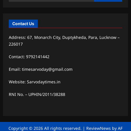
for:
Contact Us
Address: 67, Monarch City, Duptykheda, Para, Lucknow –
226017
Contact: 9792141442
Email: timesarvoday@gmail.com
Website: Sarvodaytimes.in
RNI No. – UPHIN/2011/38288
Copyright © 2026 All rights reserved.
|
ReviewNews
by AF