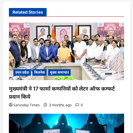
i
Related Stories
g
a
t
i
o
n
उत्तर प्रदेश
बिजनेस
मुख्य समाचार
मुख्यमंत्री ने 17 फार्मा कम्पनियों को लेटर ऑफ कम्फर्ट
प्रदान किये
Sarvoday Times
3 months ago
0