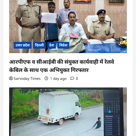
उत्तर प्रदेश
दिल्ली
देश
विदेश
आरपीएफ व सीआईबी की संयुक्त कार्यवाही में रेलवे
केबिल के साथ एक अभियुक्त गिरफ्तार
Sarvoday Times
1 day ago
0