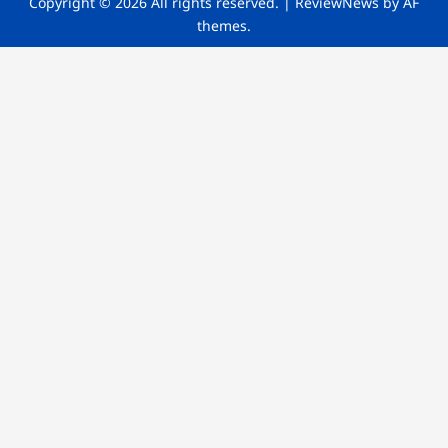
Copyright © 2026 All rights reserved.
|
ReviewNews
by AF
themes.