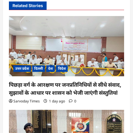
v
Related Stories
i
g
a
t
i
o
n
उत्तर प्रदेश
दिल्ली
देश
विदेश
पिछड़ा वर्ग के आरक्षण पर जनप्रतिनिधियों से सीधे संवाद,
सुझावों के आधार पर शासन को भेजी जाएंगी संस्तुतियां
Sarvoday Times
1 day ago
0