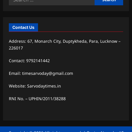
for:
Contact Us
Address: 67, Monarch City, Duptykheda, Para, Lucknow –
226017
Contact: 9792141442
Email: timesarvoday@gmail.com
Website: Sarvodaytimes.in
RNI No. – UPHIN/2011/38288