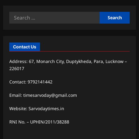
Search
for:
Contact Us
Address: 67, Monarch City, Duptykheda, Para, Lucknow –
226017
Contact: 9792141442
Email: timesarvoday@gmail.com
Website: Sarvodaytimes.in
RNI No. – UPHIN/2011/38288