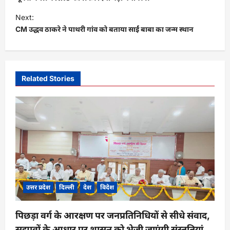
s
Next:
t
CM उद्धव ठाकरे ने पाथरी गांव को बताया साईं बाबा का जन्म स्थान
n
a
v
Related Stories
i
g
a
t
i
o
n
उत्तर प्रदेश
दिल्ली
देश
विदेश
पिछड़ा वर्ग के आरक्षण पर जनप्रतिनिधियों से सीधे संवाद,
सुझावों के आधार पर शासन को भेजी जाएंगी संस्तुतियां