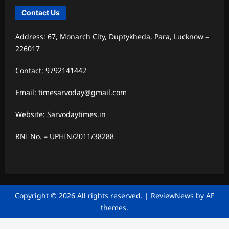
Contact Us
Address: 67, Monarch City, Duptykheda, Para, Lucknow –
226017
Contact: 9792141442
Email: timesarvoday@gmail.com
Website: Sarvodaytimes.in
RNI No. – UPHIN/2011/38288
Copyright © 2026 All rights reserved.
|
ReviewNews
by AF
themes.