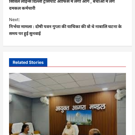
सिविल लाइन्स दिल्ली ट्रांसपोर्ट ऑफिस में लगी आग , बचाओ में लगे
s
दमकल कर्मचारी
t
Next:
निर्भया मामला : दोषी पवन गुप्ता की याचिका की वो थे नाबालि घटना के
n
समय पर हुई सुनवाई
a
v
i
Related Stories
g
a
t
i
o
n