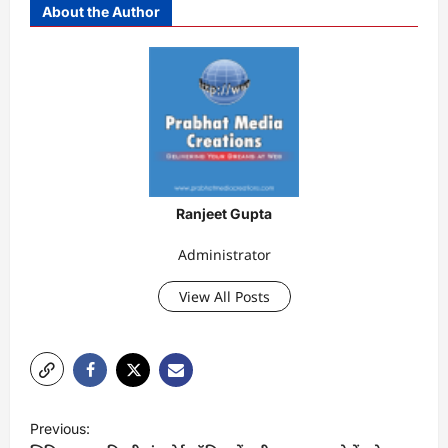
About the Author
Ranjeet Gupta
Administrator
View All Posts
P
Previous:
o