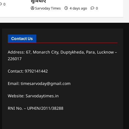
सुविधाएं
0
Sarvoday Times
4 days ago
0
Contact Us
Address: 67, Monarch City, Duptykheda, Para, Lucknow –
226017
Contact: 9792141442
Email: timesarvoday@gmail.com
Website: Sarvodaytimes.in
RNI No. – UPHIN/2011/38288