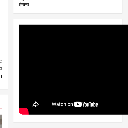
हंगामा
:
का
ज।