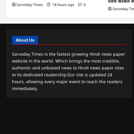
रेलवे केबिल 
Sarvoday Times
18 hours ago
0
Sarvoday Ti
About Us
Sarvoday Times is the fastest growing Hindi news paper
website in the world. Which brings the most credible,
authentic and unbiased news to Hindi news paper sites
to its dedicated readership.Our site is updated 24
hours, allowing every major event to reach the readers
immediately.