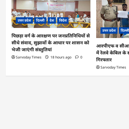
i
g
उत्तर प्रदेश
दिल्ली
देश
विदेश
a
उत्तर प्रदेश
दिल्ल
पिछड़ा वर्ग के आरक्षण पर जनप्रतिनिधियों से
t
सीधे संवाद, सुझावों के आधार पर शासन को
आरपीएफ व सीआईबी
i
भेजी जाएंगी संस्तुतियां
में रेलवे केबिल 
o
Sarvoday Times
18 hours ago
0
गिरफ्तार
n
Sarvoday Times