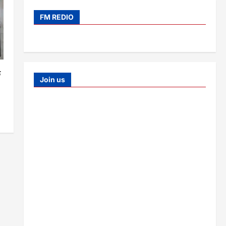
FM REDIO
क
Join us