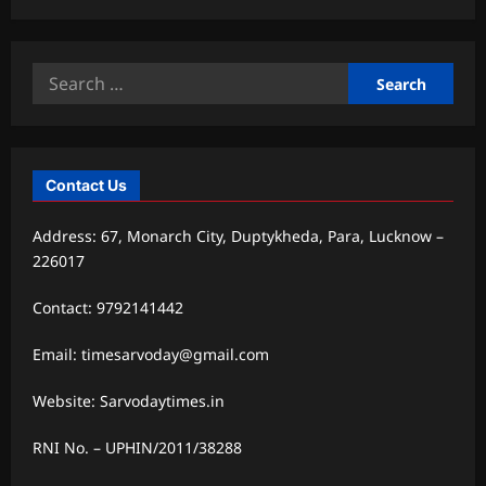
Search
for:
Contact Us
Address: 67, Monarch City, Duptykheda, Para, Lucknow –
226017
Contact: 9792141442
Email: timesarvoday@gmail.com
Website: Sarvodaytimes.in
RNI No. – UPHIN/2011/38288