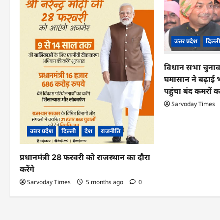
v
i
g
उत्तर प्रदेश
दिल्ल
a
विधान सभा चुनाव
t
घमासान ने बढ़ाई 
i
पहुंचा बंद कमरों 
Sarvoday Times
o
n
उत्तर प्रदेश
दिल्ली
देश
राजनीति
प्रधानमंत्री 28 फरवरी को राजस्थान का दौरा
करेंगे
Sarvoday Times
5 months ago
0