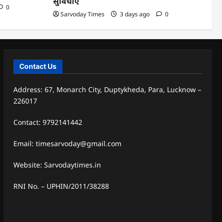
सुविधाएं
0
Sarvoday Times
3 days ago
0
Contact Us
Address: 67, Monarch City, Duptykheda, Para, Lucknow –
226017
Contact: 9792141442
Email: timesarvoday@gmail.com
Website: Sarvodaytimes.in
RNI No. – UPHIN/2011/38288