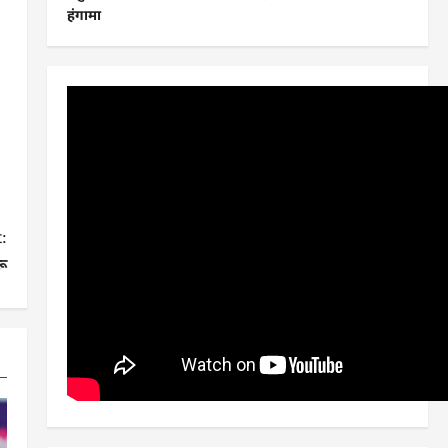
हंगामा
:
रू