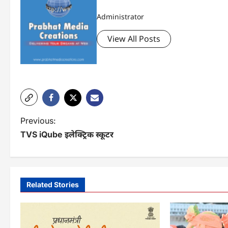
Administrator
View All Posts
P
Previous:
TVS iQube इलेक्ट्रिक स्कूटर
o
s
t
Related Stories
n
a