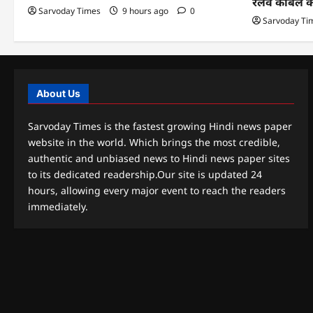
रेलवे केबिल 
Sarvoday Times
9 hours ago
0
Sarvoday Ti
About Us
Sarvoday Times is the fastest growing Hindi news paper
website in the world. Which brings the most credible,
authentic and unbiased news to Hindi news paper sites
to its dedicated readership.Our site is updated 24
hours, allowing every major event to reach the readers
immediately.