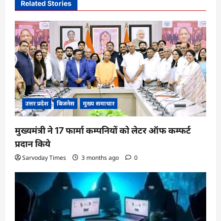
v
Related Stories
i
g
a
t
i
o
उत्तर प्रदेश
बिजनेस
मुख्य समाचार
n
मुख्यमंत्री ने 17 फार्मा कम्पनियों को लेटर ऑफ कम्फर्ट
प्रदान किये
Sarvoday Times
3 months ago
0