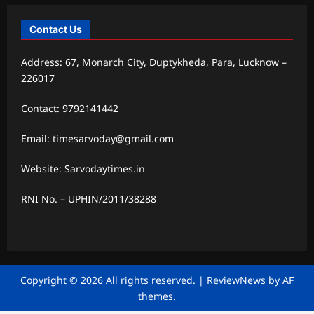
Contact Us
Address: 67, Monarch City, Duptykheda, Para, Lucknow –
226017
Contact: 9792141442
Email: timesarvoday@gmail.com
Website: Sarvodaytimes.in
RNI No. – UPHIN/2011/38288
Copyright © 2026 All rights reserved.
|
ReviewNews
by AF
themes.