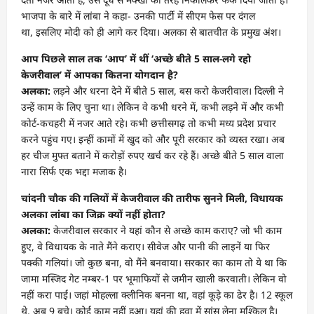
भाजपा के बारे में लांबा ने कहा- उनकी पार्टी में सीएम फेस पर दंगल
था, इसलिए मोदी को ही आगे कर दिया। अलका से बातचीत के प्रमुख अंश।
आप पिछले साल तक ‘आप’ में थीं ‘अच्छे बीते 5 साल-लगे रहो
केजरीवाल’ में आपका कितना योगदान है?
अलका:
लड़ने और धरना देने में बीते 5 साल, बस करो केजरीवाल। दिल्ली ने
उन्हें काम के लिए चुना था। लेकिन वे कभी धरने में, कभी लड़ने में और कभी
कोर्ट-कचहरी में नजर आते रहे। कभी छत्तीसगढ़ तो कभी मध्य प्रदेश प्रचार
करने पहुंच गए। इन्हीं कामों में खुद को और पूरी सरकार को व्यस्त रखा। अब
हर चीज मुफ्त बताने में करोड़ों रुपए खर्च कर रहे हैं। अच्छे बीते 5 साल वाला
नारा सिर्फ एक भद्दा मजाक है।
चांदनी चौक की गलियों में केजरीवाल की तारीफ सुनने मिली, विधायक
अलका लांबा का जिक्र क्यों नहीं होता?
अलका:
केजरीवाल सरकार ने यहां कौन से अच्छे काम कराए? जो भी काम
हुए, वे विधायक के नाते मैंने कराए। सीवेज और पानी की लाइनें या फिर
पक्की गलियां। जो कुछ बना, वो मैंने बनवाया। सरकार का काम तो ये था कि
जामा मस्जिद गेट नम्बर-1 पर भूमाफियों से जमीन खाली करवाती। लेकिन वो
नहीं करा पाई। जहां मोहल्ला क्लीनिक बनना था, वहां कूड़े का ढेर है। 12 स्कूल
थे, अब 9 बचे। कोई काम नहीं हुआ। यहां की हवा में सांस लेना मुश्किल है।