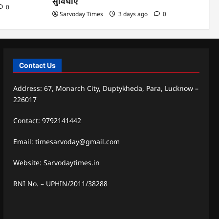
सुविधाएं
0
Sarvoday Times
3 days ago
0
Contact Us
Address: 67, Monarch City, Duptykheda, Para, Lucknow –
226017
Contact: 9792141442
Email: timesarvoday@gmail.com
Website: Sarvodaytimes.in
RNI No. – UPHIN/2011/38288