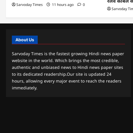
रेलवे केबिल 
Sarvoday Times
11 hours ago
0
Sarvoday Ti
About Us
Sarvoday Times is the fastest growing Hindi news paper
website in the world. Which brings the most credible,
authentic and unbiased news to Hindi news paper sites
to its dedicated readership.Our site is updated 24
hours, allowing every major event to reach the readers
immediately.