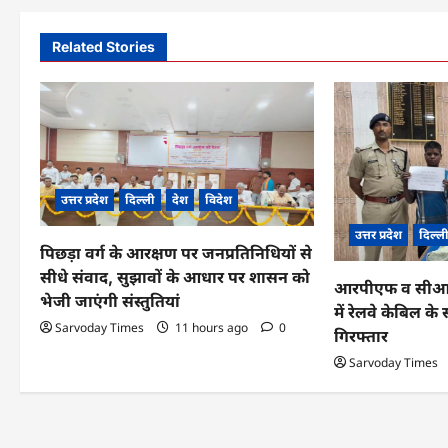
t
n
Related Stories
a
v
i
g
उत्तर प्रदेश
दिल्ली
देश
विदेश
a
उत्तर प्रदेश
दिल्ल
पिछड़ा वर्ग के आरक्षण पर जनप्रतिनिधियों से
t
सीधे संवाद, सुझावों के आधार पर शासन को
आरपीएफ व सीआईबी
i
भेजी जाएंगी संस्तुतियां
में रेलवे केबिल 
o
Sarvoday Times
11 hours ago
0
गिरफ्तार
n
Sarvoday Times