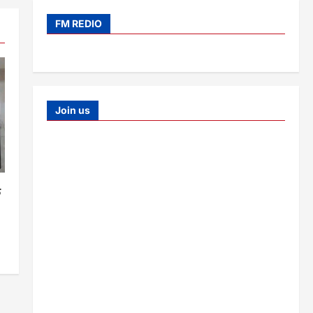
FM REDIO
Join us
क