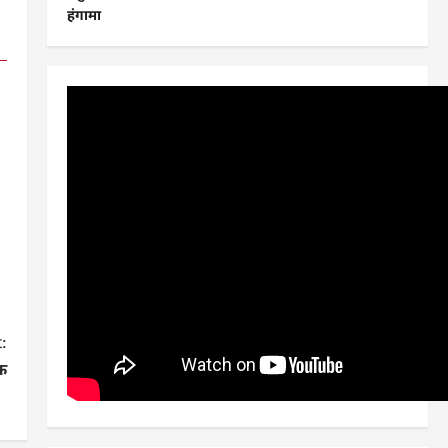
हंगामा
:
ेक