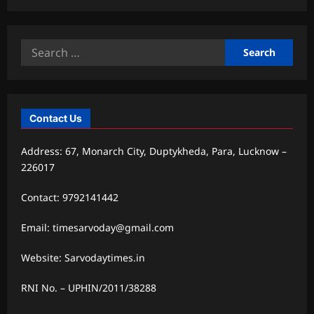
Search
for:
Contact Us
Address: 67, Monarch City, Duptykheda, Para, Lucknow –
226017
Contact: 9792141442
Email: timesarvoday@gmail.com
Website: Sarvodaytimes.in
RNI No. – UPHIN/2011/38288