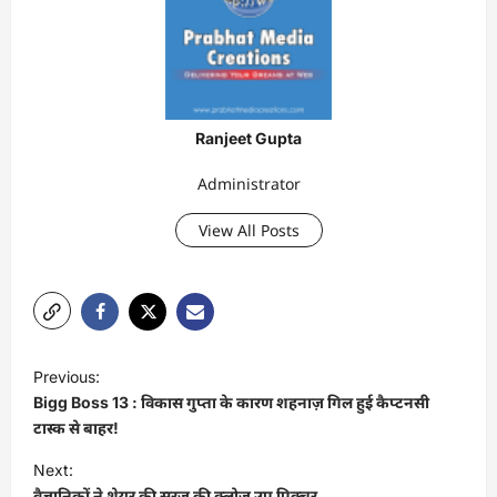
Ranjeet Gupta
Administrator
View All Posts
P
Previous:
o
Bigg Boss 13 : विकास गुप्ता के कारण शहनाज़ गिल हुई कैप्टनसी
s
टास्क से बाहर!
t
Next:
वैज्ञानिकों ने शेयर की सूरज की क्लोज उप पिक्चर