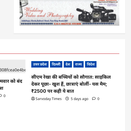
उत्तर प्रदेश
दिल्ली
देश
राज्य
विदेश
सीएम रेखा की बच्चियों को सौगात: साइकिल
ोमवार को बंद
देकर पूछा- खुश हैं, छात्राएं बोलीं- यस मैम;
ेश
₹2500 पर कही ये बात
0
Sarvoday Times
5 days ago
0