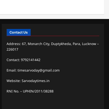
Contact Us
Address: 67, Monarch City, Duptykheda, Para, Lucknow –
226017
Contact: 9792141442
Email: timesarvoday@gmail.com
Website: Sarvodaytimes.in
RNI No. – UPHIN/2011/38288