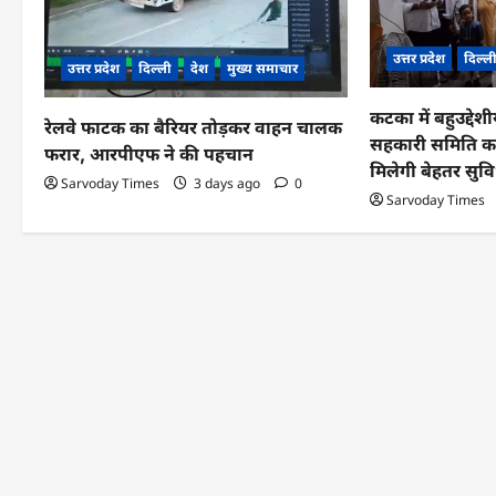
g
उत्तर प्रदेश
दिल्ल
a
उत्तर प्रदेश
दिल्ली
देश
मुख्य समाचार
t
कटका में बहुउद्देश
रेलवे फाटक का बैरियर तोड़कर वाहन चालक
i
सहकारी समिति का
फरार, आरपीएफ ने की पहचान
मिलेगी बेहतर सुवि
o
Sarvoday Times
3 days ago
0
Sarvoday Times
n