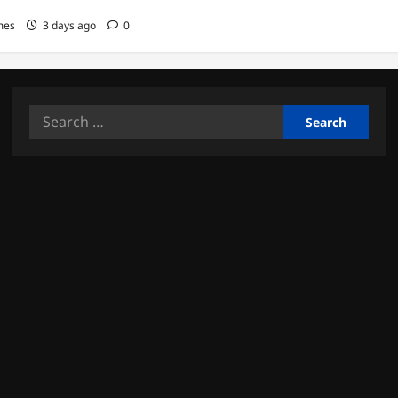
mes
3 days ago
0
Search
for: