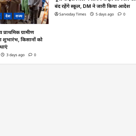
बंद रहेंगे स्कूल, DM ने जारी किया आदेश
Sarvoday Times
5 days ago
0
ी
देश
राज्य
ीय प्राथमिक ग्रामीण
 शुभारंभ, किसानों को
धाएं
3 days ago
0