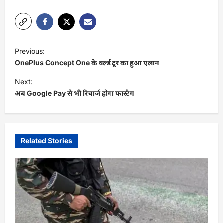
P
Previous:
o
OnePlus Concept One के वर्ल्ड टूर का हुआ एलान
s
Next:
t
अब Google Pay से भी रिचार्ज होगा फास्टैग
n
a
v
Related Stories
i
g
a
t
i