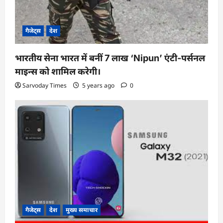
o
n
गैजेट्स
देश
भारतीय सेना भारत में बनीं 7 लाख ‘Nipun’ एंटी-पर्सनल
माइन्स को शामिल करेगी।
Sarvoday Times
5 years ago
0
गैजेट्स
देश
मुख्य समाचार