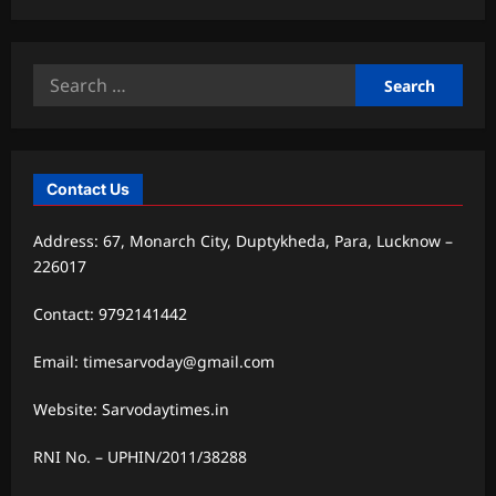
Search
for:
Contact Us
Address: 67, Monarch City, Duptykheda, Para, Lucknow –
226017
Contact: 9792141442
Email: timesarvoday@gmail.com
Website: Sarvodaytimes.in
RNI No. – UPHIN/2011/38288