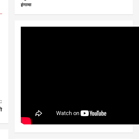
हंगामा
:
ी