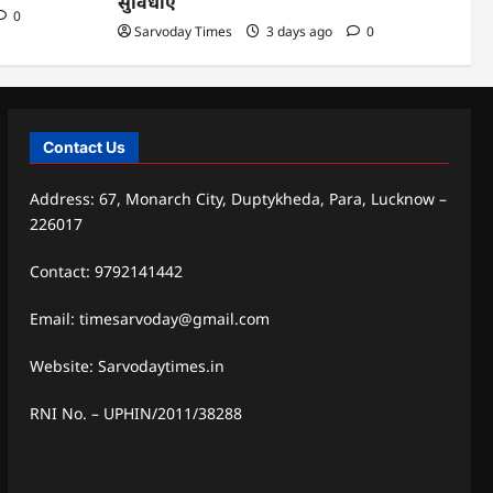
सुविधाएं
0
Sarvoday Times
3 days ago
0
Contact Us
Address: 67, Monarch City, Duptykheda, Para, Lucknow –
226017
Contact: 9792141442
Email: timesarvoday@gmail.com
Website: Sarvodaytimes.in
RNI No. – UPHIN/2011/38288