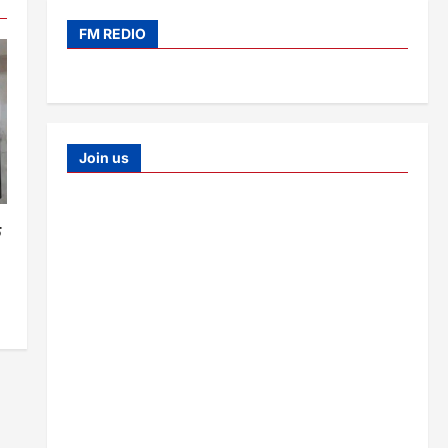
FM REDIO
Join us
क