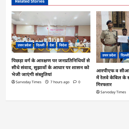
Related Stories
n
a
v
i
उत्तर प्रदेश
दिल्ली
देश
विदेश
g
उत्तर प्रदेश
दिल्ल
a
पिछड़ा वर्ग के आरक्षण पर जनप्रतिनिधियों से
सीधे संवाद, सुझावों के आधार पर शासन को
t
आरपीएफ व सीआईबी
भेजी जाएंगी संस्तुतियां
में रेलवे केबिल 
i
Sarvoday Times
7 hours ago
0
गिरफ्तार
o
Sarvoday Times
n