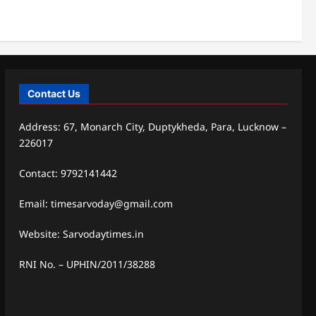
Contact Us
Address: 67, Monarch City, Duptykheda, Para, Lucknow –
226017
Contact: 9792141442
Email: timesarvoday@gmail.com
Website: Sarvodaytimes.in
RNI No. – UPHIN/2011/38288