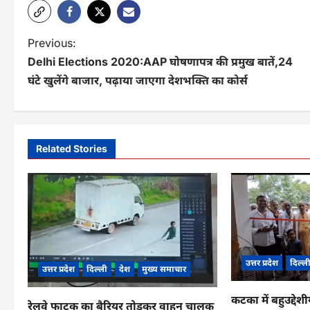
P
Previous:
Delhi Elections 2020:AAP घोषणापत्र की प्रमुख बातें,24
o
घंटे खुलेंगे बाजार, पढ़ाया जाएगा देशभक्ति का कोर्स
s
t
n
Related Stories
a
v
i
g
उत्तर प्रदेश
दिल्ल
a
उत्तर प्रदेश
दिल्ली
देश
मुख्य समाचार
t
कटका में बहुउद्देश
रेलवे फाटक का बैरियर तोड़कर वाहन चालक