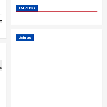
FM REDIO
:
्च
Join us