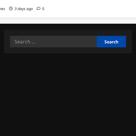
mes
3 days ago
0
Search
for: