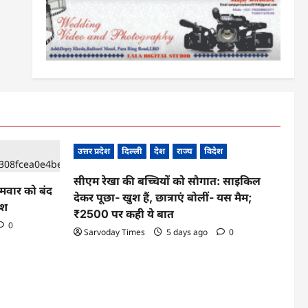
उत्तर प्रदेश
दिल्ली
देश
राज्य
विदेश
सीएम रेखा की बच्चियों को सौगात: साइकिल
ोमवार को बंद
देकर पूछा- खुश हैं, छात्राएं बोलीं- यस मैम;
ेश
₹2500 पर कही ये बात
0
Sarvoday Times
5 days ago
0