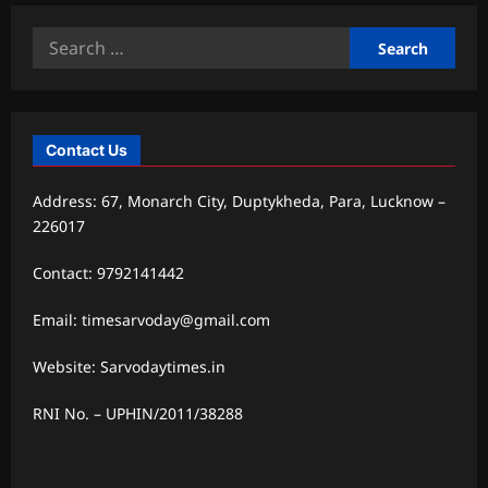
Search
for:
Contact Us
Address: 67, Monarch City, Duptykheda, Para, Lucknow –
226017
Contact: 9792141442
Email: timesarvoday@gmail.com
Website: Sarvodaytimes.in
RNI No. – UPHIN/2011/38288