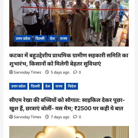
i
o
n
उत्तर प्रदेश
दिल्ली
देश
राज्य
कटका में बहुउद्देशीय प्राथमिक ग्रामीण सहकारी समिति का
शुभारंभ, किसानों को मिलेगी बेहतर सुविधाएं
Sarvoday Times
5 days ago
0
उत्तर प्रदेश
दिल्ली
देश
राज्य
विदेश
सीएम रेखा की बच्चियों को सौगात: साइकिल देकर पूछा-
खुश हैं, छात्राएं बोलीं- यस मैम; ₹2500 पर कही ये बात
Sarvoday Times
7 days ago
0