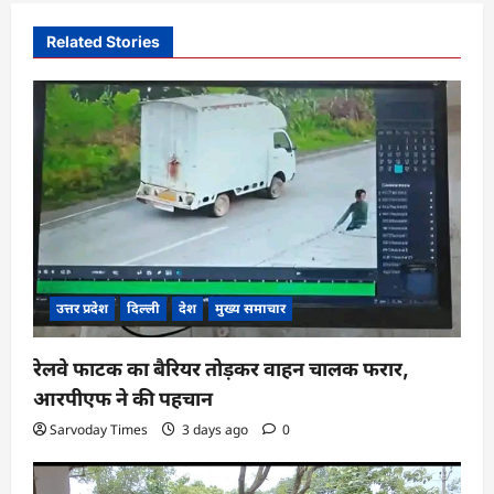
a
v
Related Stories
i
g
a
t
i
o
n
उत्तर प्रदेश
दिल्ली
देश
मुख्य समाचार
रेलवे फाटक का बैरियर तोड़कर वाहन चालक फरार,
आरपीएफ ने की पहचान
Sarvoday Times
3 days ago
0